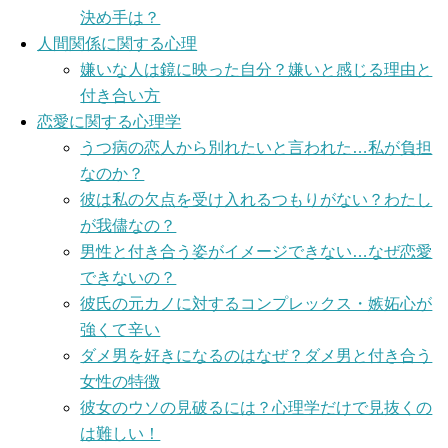
決め手は？
人間関係に関する心理
嫌いな人は鏡に映った自分？嫌いと感じる理由と
付き合い方
恋愛に関する心理学
うつ病の恋人から別れたいと言われた…私が負担
なのか？
彼は私の欠点を受け入れるつもりがない？わたし
が我儘なの？
男性と付き合う姿がイメージできない…なぜ恋愛
できないの？
彼氏の元カノに対するコンプレックス・嫉妬心が
強くて辛い
ダメ男を好きになるのはなぜ？ダメ男と付き合う
女性の特徴
彼女のウソの見破るには？心理学だけで見抜くの
は難しい！