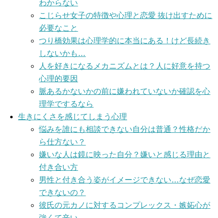
わからない
こじらせ女子の特徴や心理と恋愛 抜け出すために
必要なこと
つり橋効果は心理学的に本当にある！けど長続き
しないかも…
人を好きになるメカニズムとは？人に好意を持つ
心理的要因
脈あるかないかの前に嫌われていないか確認を心
理学でするなら
生きにくさを感じてしまう心理
悩みを誰にも相談できない自分は普通？性格だか
ら仕方ない？
嫌いな人は鏡に映った自分？嫌いと感じる理由と
付き合い方
男性と付き合う姿がイメージできない…なぜ恋愛
できないの？
彼氏の元カノに対するコンプレックス・嫉妬心が
強くて辛い