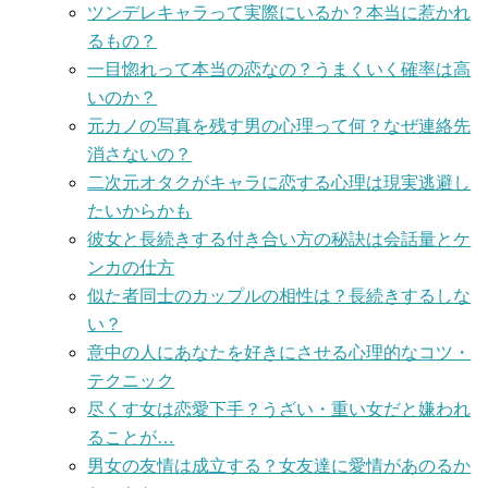
ツンデレキャラって実際にいるか？本当に惹かれ
るもの？
一目惚れって本当の恋なの？うまくいく確率は高
いのか？
元カノの写真を残す男の心理って何？なぜ連絡先
消さないの？
二次元オタクがキャラに恋する心理は現実逃避し
たいからかも
彼女と長続きする付き合い方の秘訣は会話量とケ
ンカの仕方
似た者同士のカップルの相性は？長続きするしな
い？
意中の人にあなたを好きにさせる心理的なコツ・
テクニック
尽くす女は恋愛下手？うざい・重い女だと嫌われ
ることが…
男女の友情は成立する？女友達に愛情があのるか