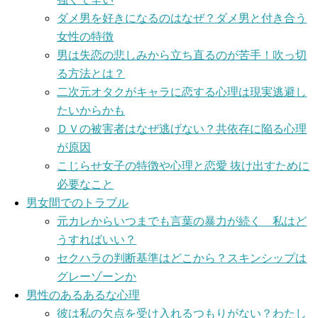
ダメ男を好きになるのはなぜ？ダメ男と付き合う
女性の特徴
男は失恋の悲しみから立ち直るのが苦手！吹っ切
る方法とは？
二次元オタクがキャラに恋する心理は現実逃避し
たいからかも
ＤＶの被害者はなぜ逃げない？共依存に陥る心理
が原因
こじらせ女子の特徴や心理と恋愛 抜け出すために
必要なこと
男女間でのトラブル
元カレからいつまでも言葉の暴力が続く 私はど
うすればいい？
セクハラの判断基準はどこから？スキンシップは
グレーゾーンか
男性のあるあるな心理
彼は私の欠点を受け入れるつもりがない？わたし