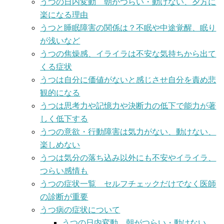
うつの日内変動 朝がつらい・動けない、夕方に
楽になる理由
うつと睡眠障害の関係は？不眠や中途覚醒、眠り
が浅いなど
うつの焦燥感、イライラは不安な気持ちから出て
くる症状
うつは自分に価値がないと感じさせ自分を責め悲
観的になる
うつは思考力や記憶力や決断力の低下で能力が著
しく低下する
うつの意欲・行動障害は気力がない、動けない、
楽しめない
うつは気分の落ち込み以外にも不安やイライラ、
つらい感情も
うつの症状一覧 セルフチェックだけでなく医師
の診断が重要
うつ病の症状について
うつの日内変動 朝がつらい・動けない、