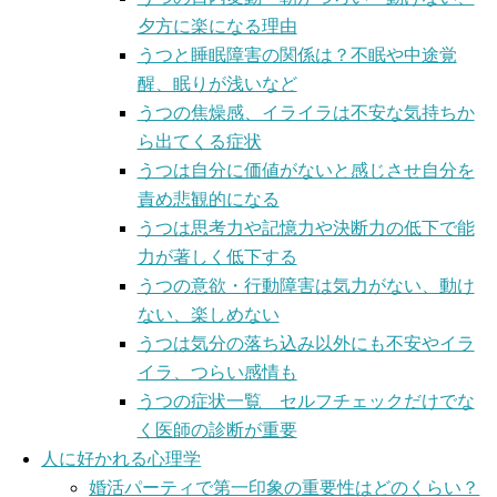
夕方に楽になる理由
うつと睡眠障害の関係は？不眠や中途覚
醒、眠りが浅いなど
うつの焦燥感、イライラは不安な気持ちか
ら出てくる症状
うつは自分に価値がないと感じさせ自分を
責め悲観的になる
うつは思考力や記憶力や決断力の低下で能
力が著しく低下する
うつの意欲・行動障害は気力がない、動け
ない、楽しめない
うつは気分の落ち込み以外にも不安やイラ
イラ、つらい感情も
うつの症状一覧 セルフチェックだけでな
く医師の診断が重要
人に好かれる心理学
婚活パーティで第一印象の重要性はどのくらい？