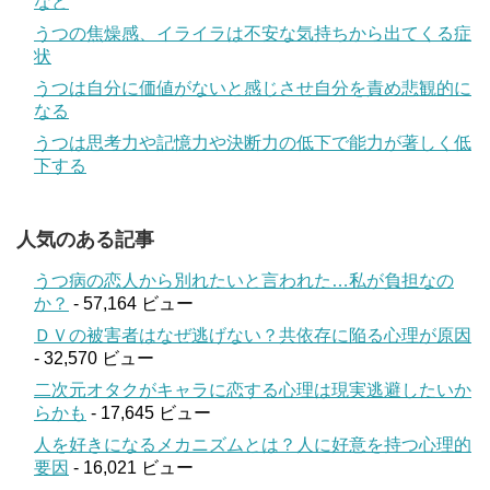
など
うつの焦燥感、イライラは不安な気持ちから出てくる症
状
うつは自分に価値がないと感じさせ自分を責め悲観的に
なる
うつは思考力や記憶力や決断力の低下で能力が著しく低
下する
人気のある記事
うつ病の恋人から別れたいと言われた…私が負担なの
か？
- 57,164 ビュー
ＤＶの被害者はなぜ逃げない？共依存に陥る心理が原因
- 32,570 ビュー
二次元オタクがキャラに恋する心理は現実逃避したいか
らかも
- 17,645 ビュー
人を好きになるメカニズムとは？人に好意を持つ心理的
要因
- 16,021 ビュー