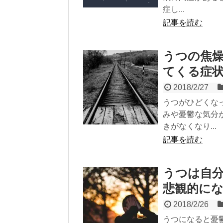
症し...
記事を読む
うつの焦
てくる症
2018/2/27
うつがひどくな
みや憂鬱な気分
きがなくなり...
記事を読む
うつは自
悲観的に
2018/2/26
うつになると憂