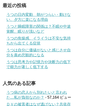
最近の投稿
うつの日内変動 朝がつらい・動けな
い、夕方に楽になる理由
うつと睡眠障害の関係は？不眠や中途
覚醒、眠りが浅いなど
うつの焦燥感、イライラは不安な気持
ちから出てくる症状
うつは自分に価値がないと感じさせ自
分を責め悲観的になる
うつは思考力や記憶力や決断力の低下
で能力が著しく低下する
人気のある記事
うつ病の恋人から別れたいと言われ
た…私が負担なのか？
- 57,164 ビュー
ＤＶの被害者はなぜ逃げない？共依存