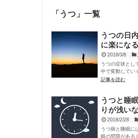
「
うつ
」
一覧
うつの日
に楽にな
2018/3/8
うつの症状とし
中で変動していく
記事を読む
うつと睡
りが浅い
2018/2/28
うつ病と睡眠に
眠の問題がある