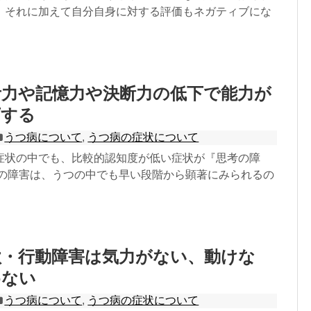
、それに加えて自分自身に対する評価もネガティブにな
考力や記憶力や決断力の低下で能力が
下する
うつ病について
,
うつ病の症状について
症状の中でも、比較的認知度が低い症状が『思考の障
考の障害は、うつの中でも早い段階から顕著にみられるの
欲・行動障害は気力がない、動けな
めない
うつ病について
,
うつ病の症状について