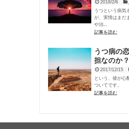
2018/2/6
うつという病気
が、実情はまだ
や治...
記事を読む
うつ病の
担なのか
2017/12/15
という、彼が心
ついてです。
記事を読む