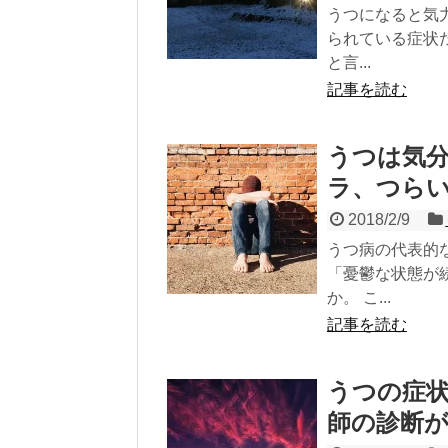
うつになると気
られている症状
と言...
記事を読む
うつは気
ラ、つら
2018/2/9
うつ病の代表的
「憂鬱な状態が
か。 こ...
記事を読む
うつの症
師の診断