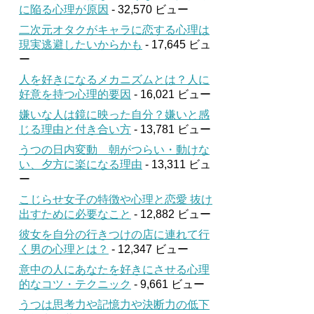
に陥る心理が原因
- 32,570 ビュー
二次元オタクがキャラに恋する心理は
現実逃避したいからかも
- 17,645 ビュ
ー
人を好きになるメカニズムとは？人に
好意を持つ心理的要因
- 16,021 ビュー
嫌いな人は鏡に映った自分？嫌いと感
じる理由と付き合い方
- 13,781 ビュー
うつの日内変動 朝がつらい・動けな
い、夕方に楽になる理由
- 13,311 ビュ
ー
こじらせ女子の特徴や心理と恋愛 抜け
出すために必要なこと
- 12,882 ビュー
彼女を自分の行きつけの店に連れて行
く男の心理とは？
- 12,347 ビュー
意中の人にあなたを好きにさせる心理
的なコツ・テクニック
- 9,661 ビュー
うつは思考力や記憶力や決断力の低下