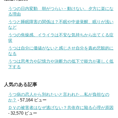
うつの日内変動 朝がつらい・動けない、夕方に楽にな
る理由
うつと睡眠障害の関係は？不眠や中途覚醒、眠りが浅い
など
うつの焦燥感、イライラは不安な気持ちから出てくる症
状
うつは自分に価値がないと感じさせ自分を責め悲観的に
なる
うつは思考力や記憶力や決断力の低下で能力が著しく低
下する
人気のある記事
うつ病の恋人から別れたいと言われた…私が負担なの
か？
- 57,164 ビュー
ＤＶの被害者はなぜ逃げない？共依存に陥る心理が原因
- 32,570 ビュー