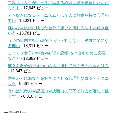
二次元オタクがキャラに恋する心理は現実逃避したいか
らかも
- 17,645 ビュー
人を好きになるメカニズムとは？人に好意を持つ心理的
要因
- 16,021 ビュー
嫌いな人は鏡に映った自分？嫌いと感じる理由と付き合
い方
- 13,781 ビュー
うつの日内変動 朝がつらい・動けない、夕方に楽にな
る理由
- 13,311 ビュー
こじらせ女子の特徴や心理と恋愛 抜け出すために必要
なこと
- 12,882 ビュー
彼女を自分の行きつけの店に連れて行く男の心理とは？
- 12,347 ビュー
意中の人にあなたを好きにさせる心理的なコツ・テクニ
ック
- 9,661 ビュー
うつは思考力や記憶力や決断力の低下で能力が著しく低
下する
- 8,310 ビュー