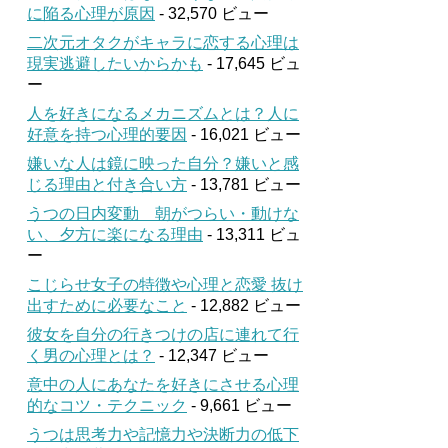
に陥る心理が原因
- 32,570 ビュー
二次元オタクがキャラに恋する心理は
現実逃避したいからかも
- 17,645 ビュ
ー
人を好きになるメカニズムとは？人に
好意を持つ心理的要因
- 16,021 ビュー
嫌いな人は鏡に映った自分？嫌いと感
じる理由と付き合い方
- 13,781 ビュー
うつの日内変動 朝がつらい・動けな
い、夕方に楽になる理由
- 13,311 ビュ
ー
こじらせ女子の特徴や心理と恋愛 抜け
出すために必要なこと
- 12,882 ビュー
彼女を自分の行きつけの店に連れて行
く男の心理とは？
- 12,347 ビュー
意中の人にあなたを好きにさせる心理
的なコツ・テクニック
- 9,661 ビュー
うつは思考力や記憶力や決断力の低下