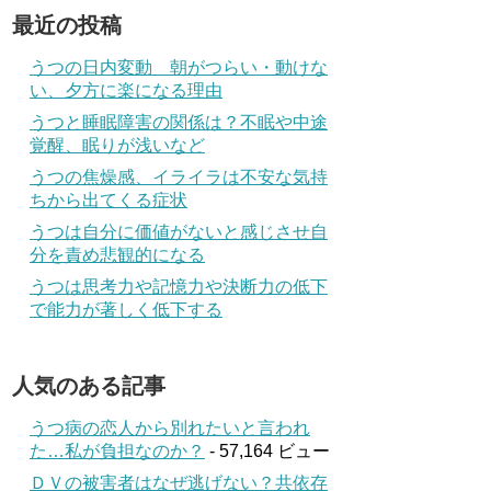
最近の投稿
うつの日内変動 朝がつらい・動けな
い、夕方に楽になる理由
うつと睡眠障害の関係は？不眠や中途
覚醒、眠りが浅いなど
うつの焦燥感、イライラは不安な気持
ちから出てくる症状
うつは自分に価値がないと感じさせ自
分を責め悲観的になる
うつは思考力や記憶力や決断力の低下
で能力が著しく低下する
人気のある記事
うつ病の恋人から別れたいと言われ
た…私が負担なのか？
- 57,164 ビュー
ＤＶの被害者はなぜ逃げない？共依存