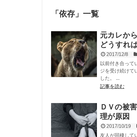
「
依存
」
一覧
元カレか
どうすれ
2017/12/8
以前付き合って
ジを受け続けて
した。 ...
記事を読む
ＤＶの被
理が原因
2017/10/19
友人が同棲して