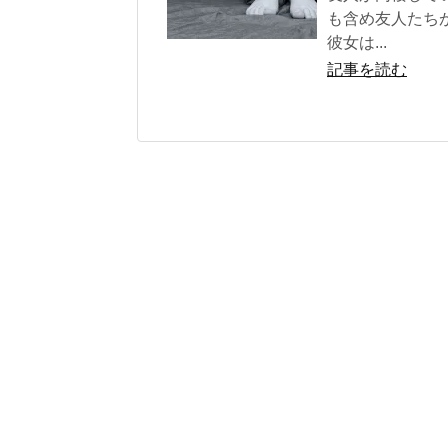
も含め友人たち
彼女は...
記事を読む